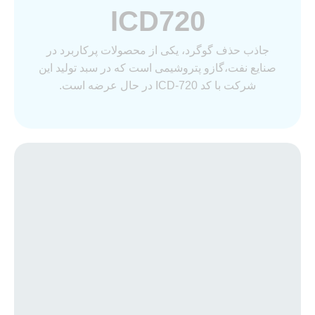
ICD720
جاذب حذف گوگرد، یکی از محصولات پرکاربرد در
صنایع نفت،گازو پتروشیمی است که در سبد تولید این
شرکت با کد ICD-720 در حال عرضه است.