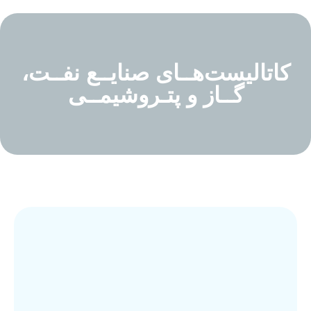
کاتالیست‌هــای صنایــع نفــت،
گــاز و پتـروشیمــی