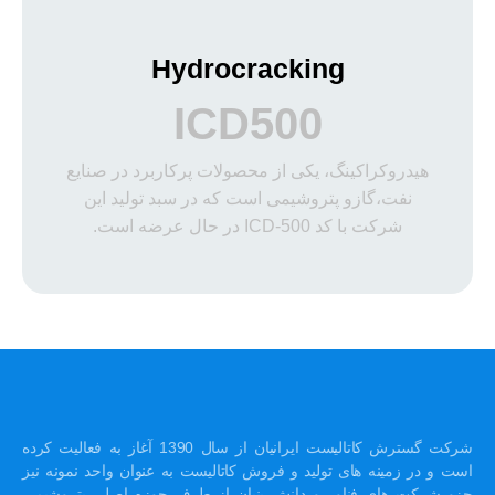
Hydrocracking
ICD500
هیدروکراکینگ، یکی از محصولات پرکاربرد در صنایع
نفت،گازو پتروشیمی است که در سبد تولید این
شرکت با کد ICD-500 در حال عرضه است.
شرکت گسترش کاتالیست ایرانیان از سال 1390 آغاز به فعالیت کرده
است و در زمینه های تولید و فروش کاتالیست به عنوان واحد نمونه نیز
جزو شرکت های فناور و دانش بنیان از طرف حوزه اصلی پتروشیمی