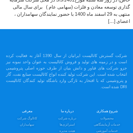
گذاری توسعه معادن و فلزات (سهامی عام ) برای سال مالی
منتهی به 29 اسفند ماه 1400 با حضور نمایندگان سهامداران ،
اعضای […]
شرکت گسترش کاتالیست ایرانیان از سال 1390 آغاز به فعالیت کرده
است و در زمینه های تولید و فروش کاتالیست به عنوان واحد نمونه نیز
جزو شرکت های فناور و دانش بنیان از طرف حوزه اصلی پتروشیمی
انتخاب شده است. این شرکت تولید کننده انواع کاتالیست صنایع نفت، گاز
و پتروشیمی که با افتخار به تازگی وارد باشگاه تولید کنندگان کاتالیست
DRI شده است.
شروع همکاری
درباره ما
معرفی
محصولات
درباره شرکت
کاتالوگ شرکت
خدمات آزمایشگاهی
استراتژی‌ها
سهامداران
خدمات آموزشی
هیئت مدیره